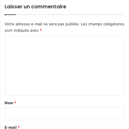
Laisser un commentaire
Votre adresse e-mail ne sera pas publiée.
Les champs obligatoires
sont indiqués avec
*
C
o
m
m
e
n
t
a
Nom
*
i
r
e
E-mail
*