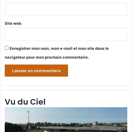
*
Site web
Enregistrer mon nom, mon e-mail et mon site dans le
navigateur pour mon prochain commentaire.
Vu du Ciel
Grande-
Gr
Synthe
Sy
«
« 
Vu
du