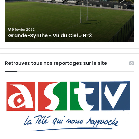
du
Cie
Ciel
N°
»
N°3
9 février 2022
Grande-Synthe « Vu du Ciel » N°3
Retrouvez tous nos reportages sur le site