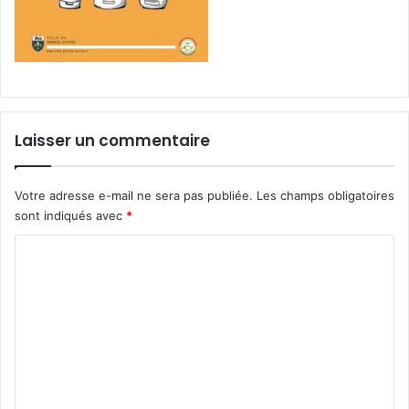
Laisser un commentaire
Votre adresse e-mail ne sera pas publiée.
Les champs obligatoires
sont indiqués avec
*
C
o
m
m
e
n