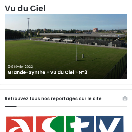
Vu du Ciel
Grande-
Gr
Synthe
Sy
«
« 
Vu
du
du
Cie
Ciel
N°
»
N°3
9 février 2022
Grande-Synthe « Vu du Ciel » N°3
Retrouvez tous nos reportages sur le site