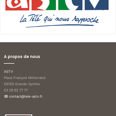
A propos de nous
ASTV
Place François Mitterrand
59760 Grande-Synthe
03 28 62 77 77
contact@tele-astv.fr