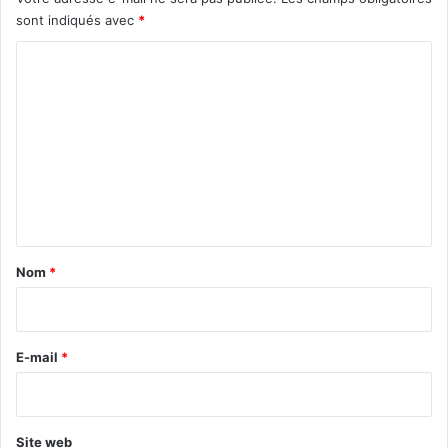
sont indiqués avec
*
C
o
m
m
e
n
t
a
Nom
*
i
r
e
E-mail
*
*
Site web