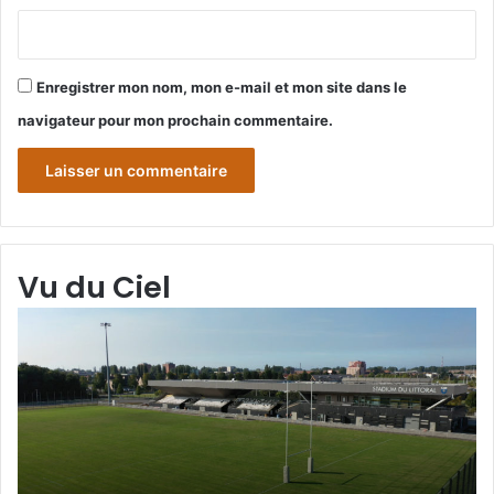
Enregistrer mon nom, mon e-mail et mon site dans le
navigateur pour mon prochain commentaire.
Vu du Ciel
Grande-
Gr
Synthe
Sy
«
« 
Vu
du
du
Cie
Ciel
N°
»
N°3