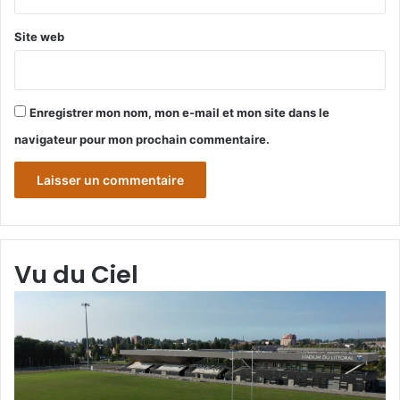
Site web
Enregistrer mon nom, mon e-mail et mon site dans le
navigateur pour mon prochain commentaire.
Vu du Ciel
Grande-
Gr
Synthe
Sy
«
« 
Vu
du
du
Cie
Ciel
N°