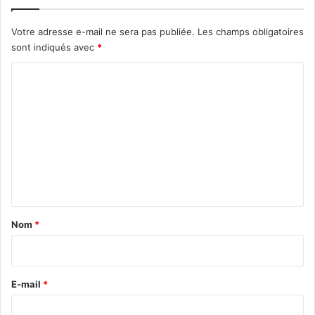
Votre adresse e-mail ne sera pas publiée.
Les champs obligatoires
sont indiqués avec
*
C
o
m
m
e
n
t
a
Nom
*
i
r
e
E-mail
*
*