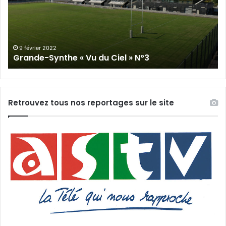
du
Cie
Ciel
N°
»
N°3
9 février 2022
Grande-Synthe « Vu du Ciel » N°3
Retrouvez tous nos reportages sur le site