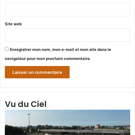
*
Site web
Enregistrer mon nom, mon e-mail et mon site dans le
navigateur pour mon prochain commentaire.
Vu du Ciel
Grande-
Gr
Synthe
Sy
«
« 
Vu
du