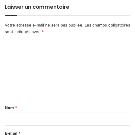
Laisser un commentaire
Votre adresse e-mail ne sera pas publiée.
Les champs obligatoires
sont indiqués avec
*
C
o
m
m
e
n
t
a
Nom
*
i
r
e
E-mail
*