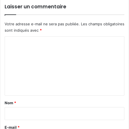
Laisser un commentaire
Votre adresse e-mail ne sera pas publiée.
Les champs obligatoires
sont indiqués avec
*
C
o
m
m
e
n
t
a
Nom
*
i
r
e
E-mail
*