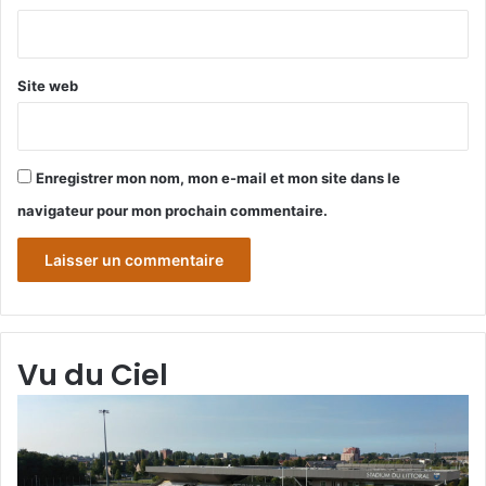
*
Site web
Enregistrer mon nom, mon e-mail et mon site dans le
navigateur pour mon prochain commentaire.
Vu du Ciel
Grande-
Gr
Synthe
Sy
«
« 
Vu
du