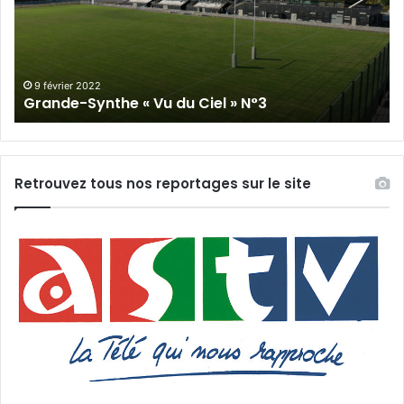
du
Cie
Ciel
N°
»
N°3
9 février 2022
Grande-Synthe « Vu du Ciel » N°3
Retrouvez tous nos reportages sur le site