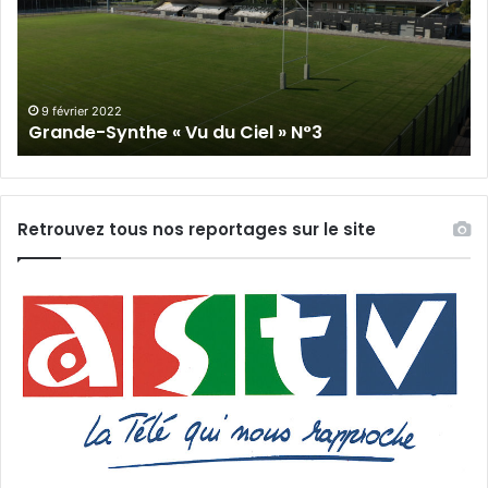
du
Cie
Ciel
N°
»
N°3
9 février 2022
Grande-Synthe « Vu du Ciel » N°3
Retrouvez tous nos reportages sur le site