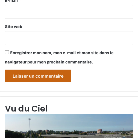
e
E-mail
*
*
Site web
Enregistrer mon nom, mon e-mail et mon site dans le
navigateur pour mon prochain commentaire.
Vu du Ciel
Grande-
Gr
Synthe
Sy
«
« 
Vu
du