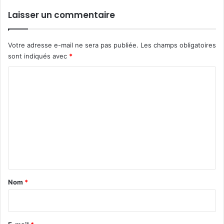
Laisser un commentaire
Votre adresse e-mail ne sera pas publiée.
Les champs obligatoires
sont indiqués avec
*
C
o
m
m
e
n
t
a
Nom
*
i
r