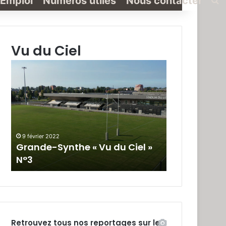
Emploi
Numéros utiles
Nous contacter
Vu du Ciel
Grande-
Grande-
Synthe
Synthe
«
« Vu
Vu
du
du
Ciel »
Ciel
N°2
»
9 février 2022
19 janvier 2022
N°3
Grande-Synthe « Vu du Ciel »
Grande-Synt
N°3
N°2
Retrouvez tous nos reportages sur le