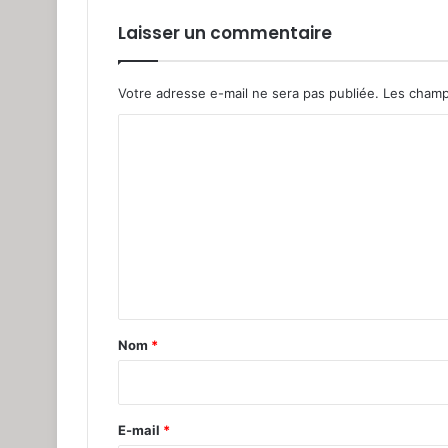
Laisser un commentaire
Votre adresse e-mail ne sera pas publiée.
Les champ
C
o
m
m
e
n
t
a
Nom
*
i
r
e
E-mail
*