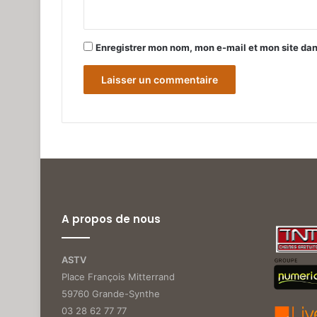
*
Enregistrer mon nom, mon e-mail et mon site da
A propos de nous
ASTV
Place François Mitterrand
59760 Grande-Synthe
03 28 62 77 77