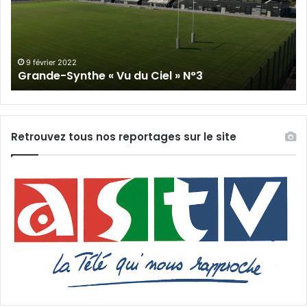
du
Cie
Ciel
N°
»
N°3
9 février 2022
Grande-Synthe « Vu du Ciel » N°3
Retrouvez tous nos reportages sur le site