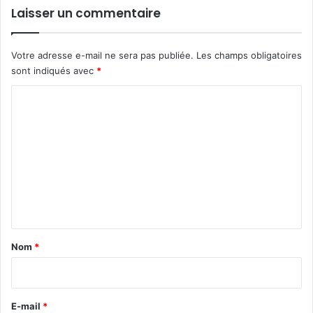
Laisser un commentaire
Votre adresse e-mail ne sera pas publiée.
Les champs obligatoires
sont indiqués avec
*
C
o
m
m
e
n
t
a
Nom
*
i
r
e
E-mail
*