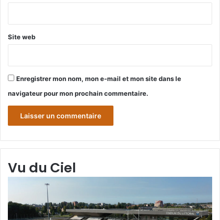
*
Site web
Enregistrer mon nom, mon e-mail et mon site dans le
navigateur pour mon prochain commentaire.
Vu du Ciel
Grande-
Gr
Synthe
Sy
«
« 
Vu
du