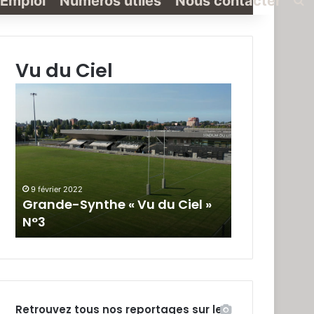
Emploi
Numéros utiles
Nous contacter
Vu du Ciel
Grande-
Grande-
Synthe
Synthe
«
« Vu
Vu
du
du
Ciel »
Ciel
N°2
»
9 février 2022
19 janvier 2022
N°3
Grande-Synthe « Vu du Ciel »
Grande-Synt
N°3
N°2
Retrouvez tous nos reportages sur le