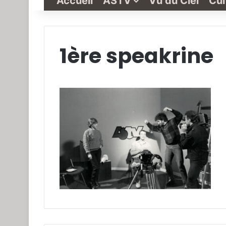
Accueil
ASTV
Vu du Ciel
Cul
1ère speakrine
Grande-
Synthe
« Vu
du
Ciel »
N°1
3 janvier 2022
Grande-Synthe 
N°1