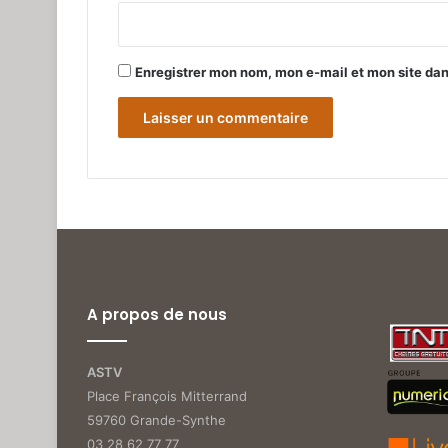
*
Enregistrer mon nom, mon e-mail et mon site da
A propos de nous
ASTV
Place François Mitterrand
59760 Grande-Synthe
03 28 62 77 77