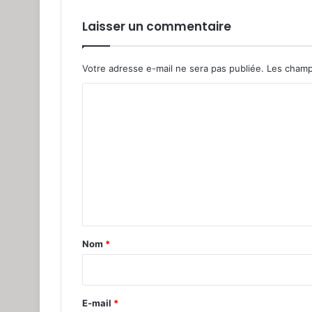
Laisser un commentaire
Votre adresse e-mail ne sera pas publiée.
Les champ
C
o
m
m
e
n
t
a
Nom
*
i
r
e
E-mail
*