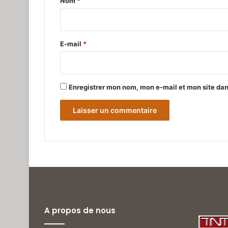
Nom
*
i
r
e
E-mail
*
*
Enregistrer mon nom, mon e-mail et mon site da
A propos de nous