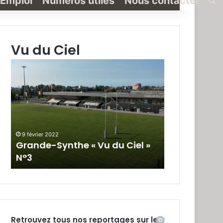
Emploi
Numéros utiles
Nous contacter
Vu du Ciel
Grande-
Grande-
Synthe
Synthe
«
« Vu
Vu
du
du
Ciel »
Ciel
N°2
»
9 février 2022
19 janvier 2022
N°3
Grande-Synthe « Vu du Ciel »
Grande-Synt
N°3
N°2
Retrouvez tous nos reportages sur le