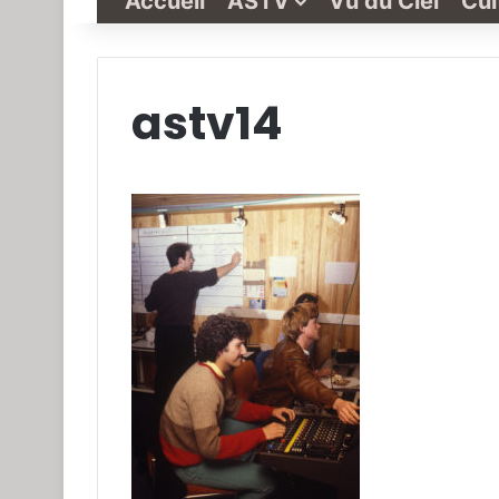
Accueil
ASTV
Vu du Ciel
Cul
astv14
Grande-
Synthe
« Vu
du
Ciel »
N°1
3 janvier 2022
Grande-Synthe 
N°1