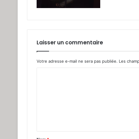
Laisser un commentaire
Votre adresse e-mail ne sera pas publiée.
Les champ
C
o
m
m
e
n
t
a