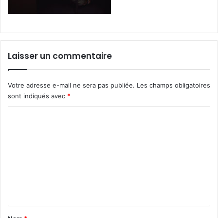
Laisser un commentaire
Votre adresse e-mail ne sera pas publiée.
Les champs obligatoires
sont indiqués avec
*
C
o
m
m
e
n
t
a