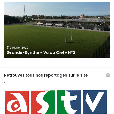
Grande-
Gr
Synthe
Sy
«
« 
Vu
du
du
Cie
Ciel
N°
»
N°3
9 février 2022
Grande-Synthe « Vu du Ciel » N°3
Retrouvez tous nos reportages sur le site