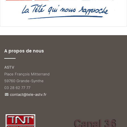
A propos de nous
ASTV
Place François Mitterrand
59760 Grande-Synthe
03 28 62 77 77
contact@tele-astv.fr