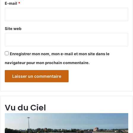
e
E-mail
*
*
Site web
Enregistrer mon nom, mon e-mail et mon site dans le
navigateur pour mon prochain commentaire.
Vu du Ciel
Grande-
Gr
Synthe
Sy
«
« 