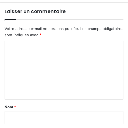
Laisser un commentaire
Votre adresse e-mail ne sera pas publiée.
Les champs obligatoires
sont indiqués avec
*
C
o
m
m
e
n
t
a
Nom
*
i
r