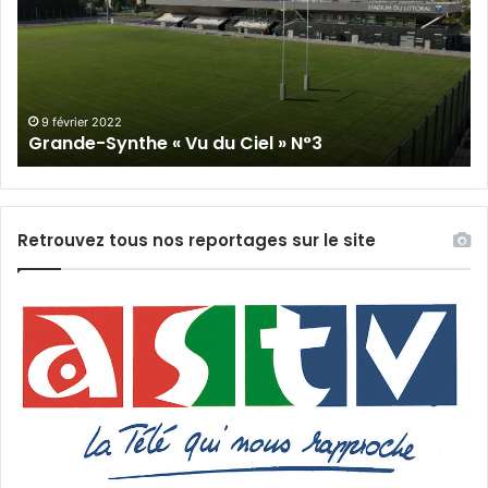
Vu
du
du
Cie
Ciel
N°
»
N°3
9 février 2022
Grande-Synthe « Vu du Ciel » N°3
Retrouvez tous nos reportages sur le site