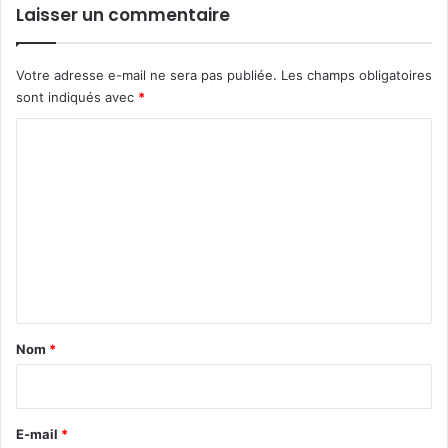
Laisser un commentaire
Votre adresse e-mail ne sera pas publiée.
Les champs obligatoires
sont indiqués avec
*
C
o
m
m
e
n
t
a
Nom
*
i
r
e
E-mail
*