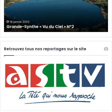
Ciel »
Cie
N°2
N°
19 janvier 2022
Grande-Synthe « Vu du Ciel » N°2
Retrouvez tous nos reportages sur le site