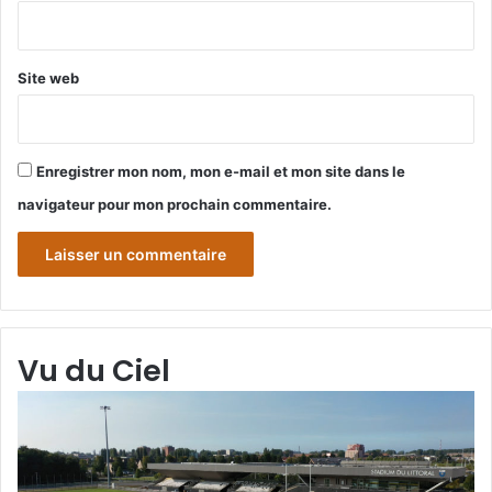
*
Site web
Enregistrer mon nom, mon e-mail et mon site dans le
navigateur pour mon prochain commentaire.
Vu du Ciel
Grande-
Gr
Synthe
Sy
«
« 
Vu
du