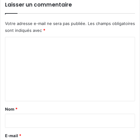
Laisser un commentaire
Votre adresse e-mail ne sera pas publiée.
Les champs obligatoires
sont indiqués avec
*
C
o
m
m
e
n
t
a
Nom
*
i
r
e
E-mail
*