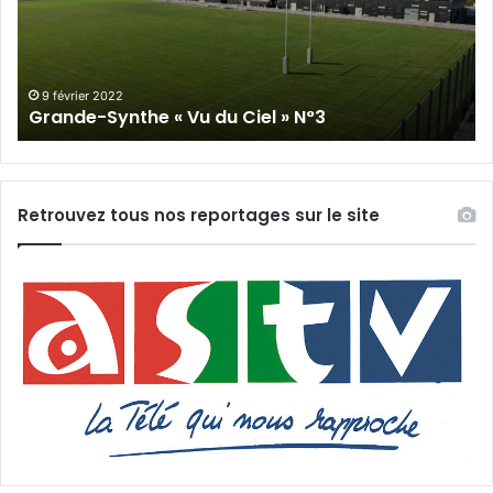
du
Cie
Ciel
N°
»
N°3
9 février 2022
Grande-Synthe « Vu du Ciel » N°3
Retrouvez tous nos reportages sur le site