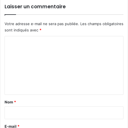
Laisser un commentaire
Votre adresse e-mail ne sera pas publiée.
Les champs obligatoires
sont indiqués avec
*
C
o
m
m
e
n
t
a
Nom
*
i
r
e
E-mail
*