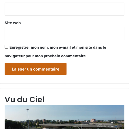
*
Site web
Enregistrer mon nom, mon e-mail et mon site dans le
navigateur pour mon prochain commentaire.
Vu du Ciel
Grande-
Gr
Synthe
Sy
«
« 
Vu
du