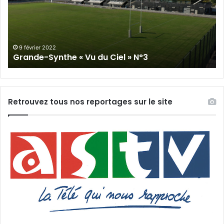
du
Cie
Ciel
N°
»
N°3
9 février 2022
Grande-Synthe « Vu du Ciel » N°3
Retrouvez tous nos reportages sur le site